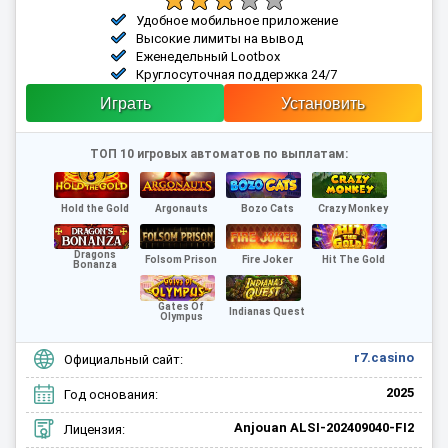
Удобное мобильное приложение
Высокие лимиты на вывод
Еженедельный Lootbox
Круглосуточная поддержка 24/7
Играть
Установить
ТОП 10 игровых автоматов по выплатам:
Hold the Gold
Argonauts
Bozo Cats
Crazy Monkey
Dragons
Folsom Prison
Fire Joker
Hit The Gold
Bonanza
Gates Of
Indianas Quest
Olympus
r7.casino
Официальный сайт:
2025
Год основания:
Anjouan ALSI-202409040-FI2
Лицензия: