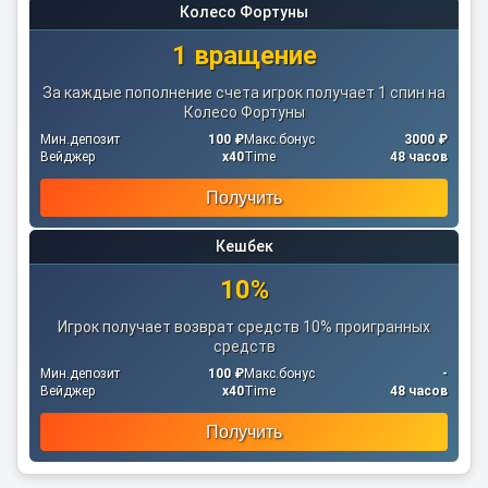
Колесо Фортуны
1 вращение
За каждые пополнение счета игрок получает 1 спин на
Колесо Фортуны
Мин.депозит
100 ₽
Макс.бонус
3000 ₽
Вейджер
х40
Time
48 часов
Получить
Кешбек
10%
Игрок получает возврат средств 10% проигранных
средств
Мин.депозит
100 ₽
Макс.бонус
-
Вейджер
х40
Time
48 часов
Получить