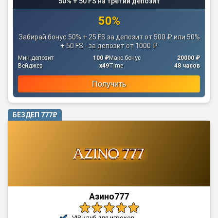
50% + 50 FS на третий депозит
50%
Забирай бонус 50% + 25 FS за депозит от 500 ₽ или 50%
+ 50 FS - за депозит от 1000 ₽
Мин.депозит
100 ₽
Макс.бонус
20000 ₽
Вейджер
х49
Time
48 часов
Получить
БЕЗДЕП 777₽
Азино777
VIP клуб для игроков