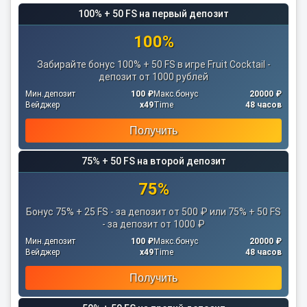
100% + 50 FS на первый депозит
100%
Забирайте бонус 100% + 50 FS в игре Fruit Cocktail -
депозит от 1000 рублей
Мин.депозит
100 ₽
Макс.бонус
20000 ₽
Вейджер
х49
Time
48 часов
Получить
75% + 50 FS на второй депозит
75%
Бонус 75% + 25 FS - за депозит от 500 ₽ или 75% + 50 FS
- за депозит от 1000 ₽
Мин.депозит
100 ₽
Макс.бонус
20000 ₽
Вейджер
х49
Time
48 часов
Получить