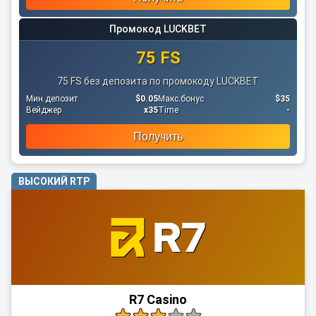
Промокод LUCKBET
75 FS
75 FS без депозита по промокоду LUCKBET
Мин.депозит
$0.05
Макс.бонус
$35
Вейджер
х35
Time
-
Получить
ВЫСОКИЙ RTP
R7 Casino