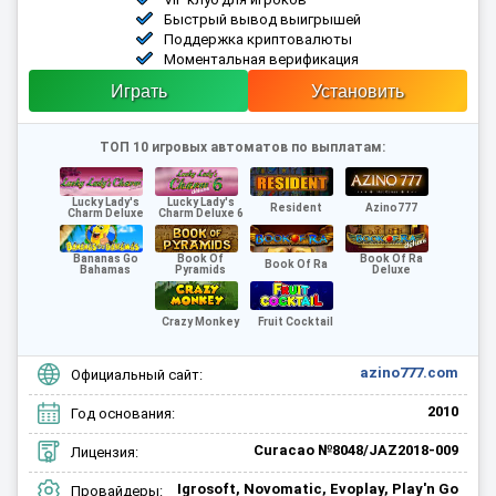
Быстрый вывод выигрышей
Поддержка криптовалюты
Моментальная верификация
Играть
Установить
ТОП 10 игровых автоматов по выплатам:
Lucky Lady's
Lucky Lady's
Resident
Azino777
Charm Deluxe
Charm Deluxe 6
Bananas Go
Book Of
Book Of Ra
Book Of Ra
Bahamas
Pyramids
Deluxe
Crazy Monkey
Fruit Cocktail
azino777.com
Официальный сайт:
2010
Год основания:
Curacao №8048/JAZ2018-009
Лицензия:
Igrosoft, Novomatic, Evoplay, Play'n Go
Провайдеры: