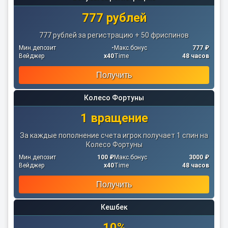
777 рублей
777 рублей за регистрацию + 50 фриспинов
Мин.депозит
-
Макс.бонус
777 ₽
Вейджер
х40
Time
48 часов
Получить
Колесо Фортуны
1 вращение
За каждые пополнение счета игрок получает 1 спин на
Колесо Фортуны
Мин.депозит
100 ₽
Макс.бонус
3000 ₽
Вейджер
х40
Time
48 часов
Получить
Кешбек
10%