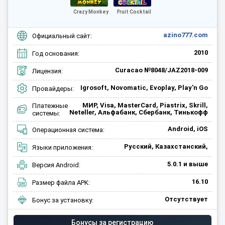
Crazy Monkey
Fruit Cocktail
azino777.com
Официальный сайт:
2010
Год основания:
Curacao №8048/JAZ2018-009
Лицензия:
Igrosoft, Novomatic, Evoplay, Play'n Go
Провайдеры:
МИР, Visa, MasterCard, Piastrix, Skrill,
Платежные
Neteller, Альфабанк, Сбербанк, Тинькофф
системы:
Android, iOS
Операционная система:
Русский, Казахстанский,
Языки приложения:
5.0.1 и выше
Версия Android:
16.10
Размер файла APK:
Отсутствует
Бонус за установку:
Бонусы за регистрацию