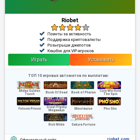
Riobet
Поинты за активность
Поддержка криптовалюты
Розыгрыши джепотов
Кешбэк для VIP-игроков
Играть
Установить
ТОП 10 игровых автоматов по выплатам:
Midas Golden
Coin Win Hold
Book Of Dead
Book of Pharao
Touch
The Spin
Great Pigsby
Folsom Prison
Minotaurus
Pho Sho
Megaways
Rich Wilde
Sakura Fortune
riobet.com
Официальный сайт: