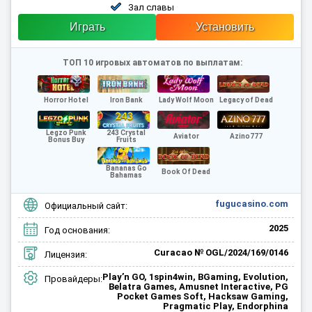
Зал славы
Играть
Установить
ТОП 10 игровых автоматов по выплатам:
Horror Hotel
Iron Bank
Lady Wolf Moon
Legacy of Dead
Legzo Punk
243 Crystal
Aviator
Azino777
Bonus Buy
Fruits
Bananas Go
Book Of Dead
Bahamas
fugucasino.com
Официальный сайт:
2025
Год основания:
Curacao № OGL/2024/169/0146
Лицензия:
Play’n GO, 1spin4win, BGaming, Evolution,
Провайдеры:
Belatra Games, Amusnet Interactive, PG
Pocket Games Soft, Hacksaw Gaming,
Pragmatic Play, Endorphina