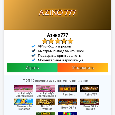
Азино777
VIP клуб для игроков
Быстрый вывод выигрышей
Поддержка криптовалюты
Моментальная верификация
Играть
Установить
ТОП 10 игровых автоматов по выплатам:
Lucky Lady's
Lucky Lady's
Resident
Azino777
Charm Deluxe
Charm Deluxe 6
Bananas Go
Book Of
Book Of Ra
Book Of Ra
Bahamas
Pyramids
Deluxe