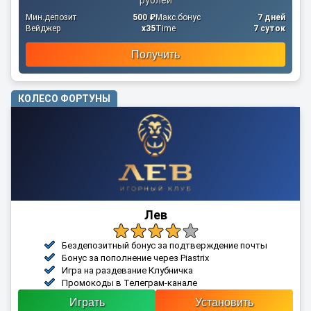
рублей
Мин.депозит
500 ₽
Макс.бонус
7 дней
Вейджер
х35
Time
7 суток
Получить
КОЛЕСО ФОРТУНЫ
Лев
Бездепозитный бонус за подтверждение почты
Бонус за пополнение через Piastrix
Игра на раздевание Клубничка
Промокоды в Телеграм-канале
Играть
Установить