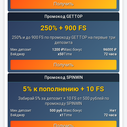
Получить
Промокод GETTOP
250% + 900 FS
250% и до 900 FS по промокоду GETTOP на первые три
депозита
Мин.депозит
1200 ₽
Макс.бонус
96000 ₽
Вейджер
х50
Time
72 часа
Получить
Промокод SPINWIN
5% к пополнению + 10 FS
Забирай 5% за депозит + 10 FS от 500 рублей по
промокоду SPINWIN
Мин.депозит
500 руб.
Макс.бонус
Нет
Вейджер
х1
Time
72 часа
Получить