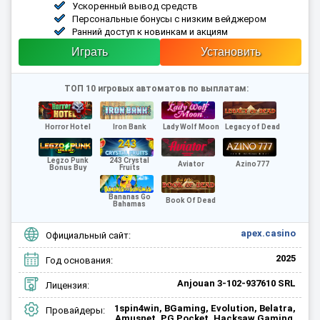
Ускоренный вывод средств
Персональные бонусы с низким вейджером
Ранний доступ к новинкам и акциям
Играть
Установить
ТОП 10 игровых автоматов по выплатам:
Horror Hotel
Iron Bank
Lady Wolf Moon
Legacy of Dead
Legzo Punk
243 Crystal
Aviator
Azino777
Bonus Buy
Fruits
Bananas Go
Book Of Dead
Bahamas
apex.casino
Официальный сайт:
2025
Год основания:
Anjouan 3-102-937610 SRL
Лицензия:
1spin4win, BGaming, Evolution, Belatra,
Провайдеры:
Amusnet, PG Pocket, Hacksaw Gaming,