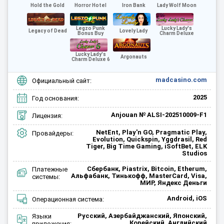
Hold the Gold
Horror Hotel
Iron Bank
Lady Wolf Moon
Legzo Punk
Lucky Lady's
Legacy of Dead
Lovely Lady
Bonus Buy
Charm Deluxe
Lucky Lady's
Argonauts
Charm Deluxe 6
madcasino.com
Официальный сайт:
2025
Год основания:
Anjouan № ALSI-202510009-F1
Лицензия:
NetEnt, Play'n GO, Pragmatic Play,
Провайдеры:
Evolution, Quickspin, Yggdrasil, Red
Tiger, Big Time Gaming, iSoftBet, ELK
Studios
Сбербанк, Piastrix, Bitcoin, Etherum,
Платежные
Альфабанк, Тинькофф, MasterCard, Visa,
системы:
МИР, Яндекс Деньги
Android, iOS
Операционная система:
Русский, Азербайджанский, Японский,
Языки
Корейский, Английский
приложения: