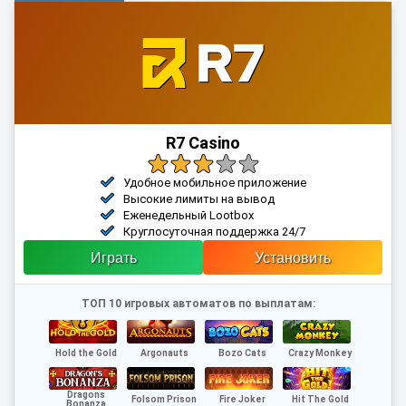
R7 Casino
Удобное мобильное приложение
Высокие лимиты на вывод
Еженедельный Lootbox
Круглосуточная поддержка 24/7
Играть
Установить
ТОП 10 игровых автоматов по выплатам:
Hold the Gold
Argonauts
Bozo Cats
Crazy Monkey
Dragons
Folsom Prison
Fire Joker
Hit The Gold
Bonanza