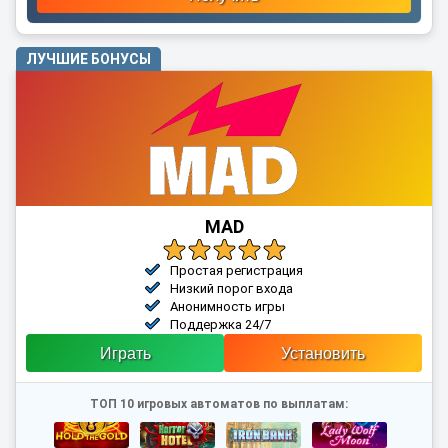
ЛУЧШИЕ БОНУСЫ
MAD
Простая регистрация
Низкий порог входа
Анонимность игры
Поддержка 24/7
Играть
Установить
ТОП 10 игровых автоматов по выплатам: