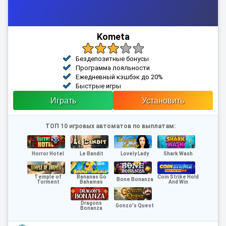
Kometa
Бездепозитные бонусы
Программа лояльности
Ежедневный кэшбэк до 20%
Быстрые игры
Играть
Установить
ТОП 10 игровых автоматов по выплатам:
Horror Hotel
Le Bandit
Lovely Lady
Shark Wash
Temple of
Bananas Go
Coin Strike Hold
Bone Bonanza
Torment
Bahamas
And Win
Dragons
Gonzo's Quest
Bonanza