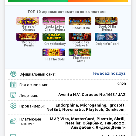
ТОП 10 игровых автоматов по выплатам:
Gates of
Lucky Lady's
Book Of Ra
Book Of Ra
Olympus
Charm Deluxe
Deluxe
15 Dragon
Book of Ra
Crazy Monkey
Dolphin's Pearl
Pearls
Deluxe 6
The Money
Hit The Gold
Game
lewacazinoz.xyz
Официальный сайт:
2020
Год основания:
Avento N.V. Curacao No.1668 / JAZ
Лицензия:
Endorphina, Microgaming, Igrosoft,
Провайдеры:
NetEnt, Novomatic, Playtech, Quickspin,
МИР, Visa, MasterCard, Piastrix, Skrill,
Платежные
Neteller, Сбербанк, Тинькофф,
системы:
Альфабанк, Яндекс Деньги